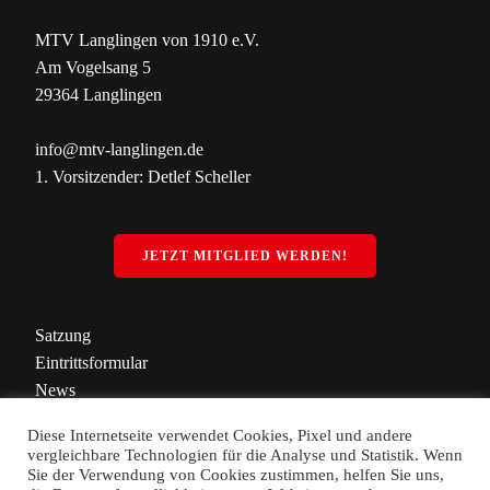
MTV Langlingen von 1910 e.V.
Am Vogelsang 5
29364 Langlingen
info@mtv-langlingen.de
1. Vorsitzender: Detlef Scheller
JETZT MITGLIED WERDEN!
Satzung
Eintrittsformular
News
Kontakt
Diese Internetseite verwendet Cookies, Pixel und andere
Impressum
vergleichbare Technologien für die Analyse und Statistik. Wenn
Datenschutz
Sie der Verwendung von Cookies zustimmen, helfen Sie uns,