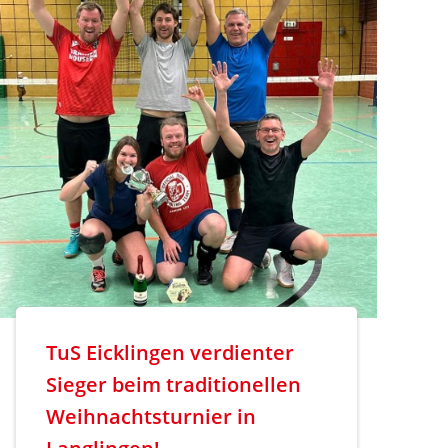
TuS Eicklingen verdienter
Sieger beim traditionellen
Weihnachtsturnier in